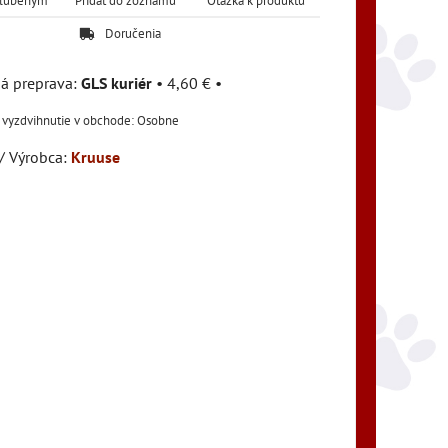
Obľúbeným
Pridať do zoznamu
Otázka k produktu
Doručenia
GLS kuriér
•
4,60 €
•
Osobne
/ Výrobca:
Kruuse