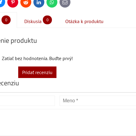
Bluesky
Pinterest
Reddit
LinkedIn
WhatsApp
E-
mail
0
0
e
Diskusia
Otázka k produktu
nie produktu
Zatiaľ bez hodnotenia. Buďte prvý!
Pridať recenziu
ecenziu