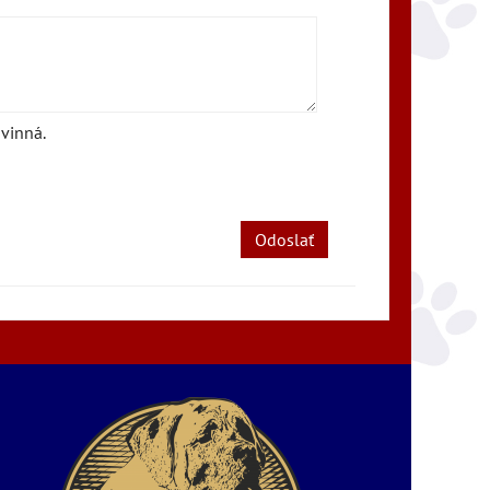
vinná.
Odoslať