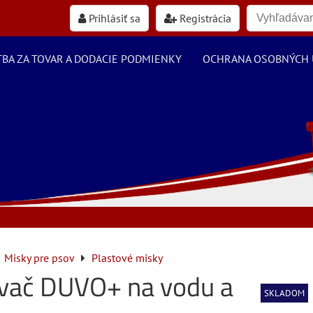
Prihlásiť sa
Registrácia
TBA ZA TOVAR A DODACIE PODMIENKY
OCHRANA OSOBNÝCH 
Misky pre psov
Plastové misky
vač DUVO+ na vodu a
SKLADOM