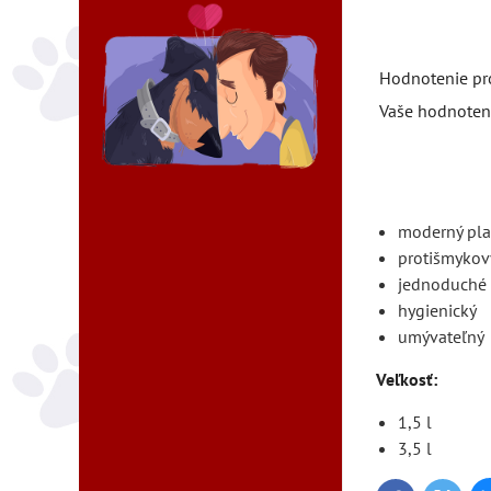
Hodnotenie pr
Vaše hodnoten
moderný pla
protišmykov
jednoduché 
hygienický
umývateľný
Veľkosť:
1,5 l
3,5 l