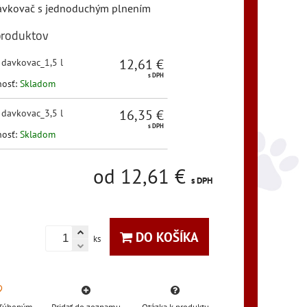
dávkovač s jednoduchým plnením
produktov
12,61 €
:
davkovac_1,5 l
s DPH
nosť:
Skladom
16,35 €
:
davkovac_3,5 l
s DPH
nosť:
Skladom
od 12,61 €
s DPH
DO KOŠÍKA
ks