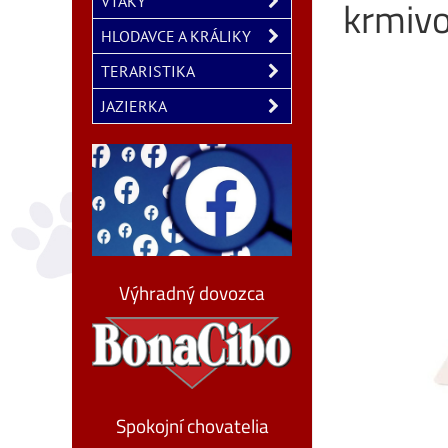
krmiv
VTÁKY
HLODAVCE A KRÁLIKY
TERARISTIKA
JAZIERKA
Výhradný dovozca
Spokojní chovatelia