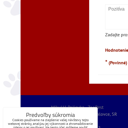
Zadajte pro
Hodnotenie
*
(Povinné)
Mikuláš Polievka - ZooBest
Predvoľby súkromia
Severná 5789/32, 07101 Michalovce, SR
Cookies používame na zlepšenie vašej návštevy tejto
IČO: 56067127
webovej stránky, analýzu jej výkonnosti a zhromažďovanie
IČ DPH: SK1072399262
údajov o jej používaní. Na tento účel môžeme použiť