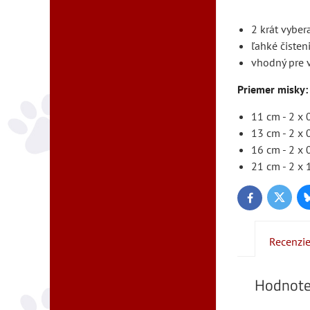
2 krát vyber
ľahké čisten
vhodný pre 
Priemer misky:
11 cm - 2 x 
13 cm - 2 x 
16 cm - 2 x 
21 cm - 2 x 
Twitter
Facebook
Recenzi
Hodnote