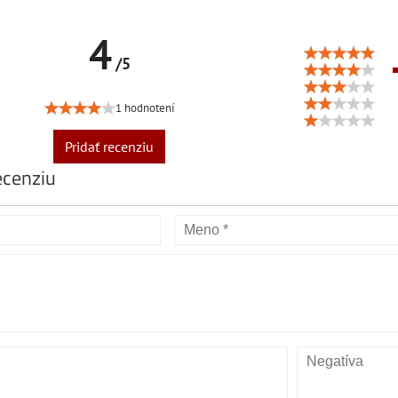
4
/5
1 hodnotení
Pridať recenziu
ecenziu