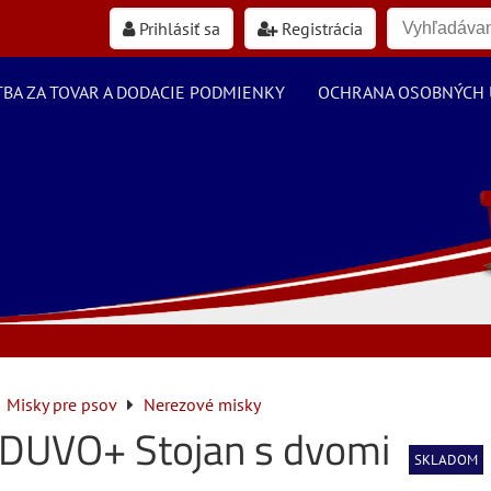
Prihlásiť sa
Registrácia
TBA ZA TOVAR A DODACIE PODMIENKY
OCHRANA OSOBNÝCH 
Misky pre psov
Nerezové misky
 DUVO+ Stojan s dvomi
SKLADOM