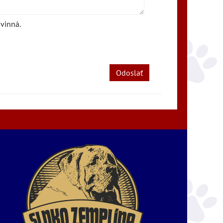
vinná.
Odoslať