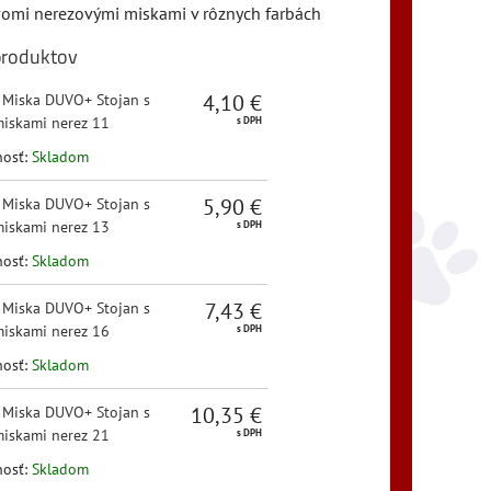
vomi nerezovými miskami v rôznych farbách
produktov
4,10 €
:
Miska DUVO+ Stojan s
iskami nerez 11
s DPH
nosť:
Skladom
5,90 €
:
Miska DUVO+ Stojan s
iskami nerez 13
s DPH
nosť:
Skladom
7,43 €
:
Miska DUVO+ Stojan s
iskami nerez 16
s DPH
nosť:
Skladom
10,35 €
:
Miska DUVO+ Stojan s
iskami nerez 21
s DPH
nosť:
Skladom