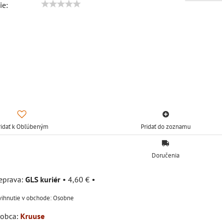
ie:
ridať k Obľúbeným
Pridať do zoznamu
Doručenia
GLS kuriér
•
4,60 €
•
Osobne
robca:
Kruuse