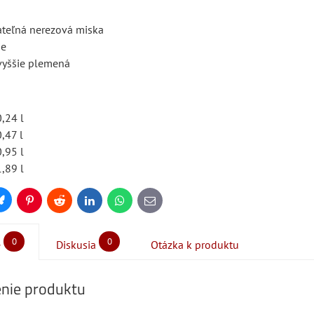
ateľná nerezová miska
ie
vyššie plemená
0,24 l
0,47 l
0,95 l
1,89 l
Bluesky
Pinterest
Reddit
LinkedIn
WhatsApp
E-
mail
0
0
e
Diskusia
Otázka k produktu
nie produktu