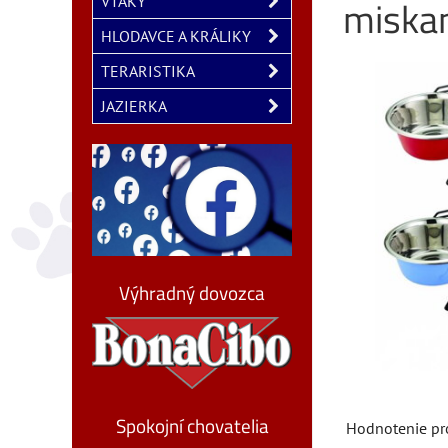
miska
VTÁKY
HLODAVCE A KRÁLIKY
TERARISTIKA
JAZIERKA
Výhradný dovozca
Spokojní chovatelia
Hodnotenie pr