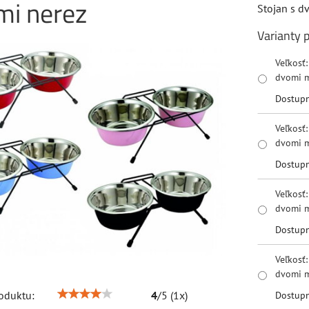
mi nerez
Stojan s d
Varianty 
Veľkosť
dvomi m
Dostup
Veľkosť
dvomi m
Dostup
Veľkosť
dvomi m
Dostup
Veľkosť
dvomi m
oduktu:
4
/
5
(
1
x)
Dostup