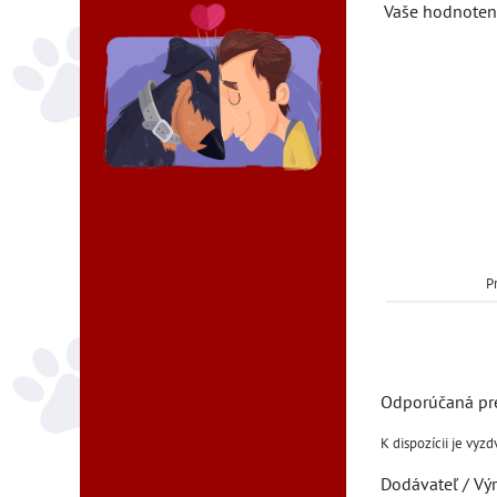
Vaše hodnoten
P
Dodávateľ / Vý