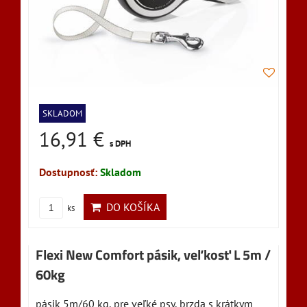
SKLADOM
16,91 €
s DPH
Dostupnosť:
Skladom
DO KOŠÍKA
ks
Flexi New Comfort pásik, veľkosť L 5m /
60kg
pásik 5m/60 kg, pre veľké psy, brzda s krátkym