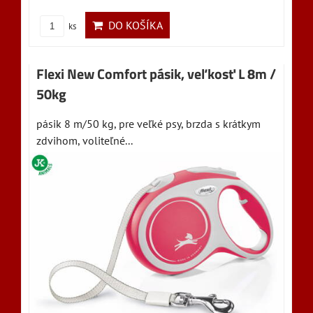
DO KOŠÍKA
ks
Flexi New Comfort pásik, veľkosť L 8m /
50kg
pásik 8 m/50 kg, pre veľké psy, brzda s krátkym
zdvihom, voliteľné...