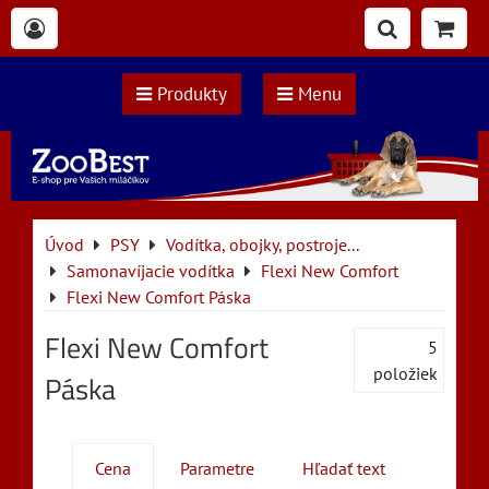
Produkty
Menu
Úvod
PSY
Vodítka, obojky, postroje...
Samonavíjacie vodítka
Flexi New Comfort
Flexi New Comfort Páska
Flexi New Comfort
5
položiek
Páska
Cena
Parametre
Hľadať text