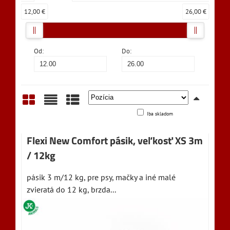
12,00 €
26,00 €
Od:
Do:
Iba skladom
Mriežka
Zoznam
Tabuľka
Flexi New Comfort pásik, veľkosť XS 3m
/ 12kg
pásik 3 m/12 kg, pre psy, mačky a iné malé
zvieratá do 12 kg, brzda...