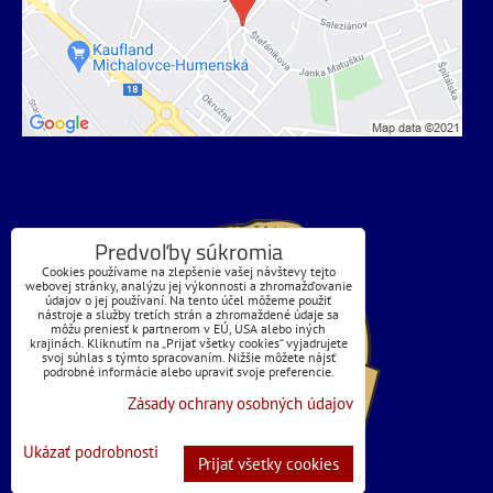
Predvoľby súkromia
Cookies používame na zlepšenie vašej návštevy tejto
webovej stránky, analýzu jej výkonnosti a zhromažďovanie
údajov o jej používaní. Na tento účel môžeme použiť
nástroje a služby tretích strán a zhromaždené údaje sa
môžu preniesť k partnerom v EÚ, USA alebo iných
krajinách. Kliknutím na „Prijať všetky cookies“ vyjadrujete
svoj súhlas s týmto spracovaním. Nižšie môžete nájsť
podrobné informácie alebo upraviť svoje preferencie.
Zásady ochrany osobných údajov
Ukázať podrobnosti
Prijať všetky cookies