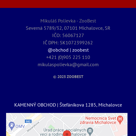
Mikuláš Polievka - ZooBest
Severná 5789/32, 07101 Michalovce, SR
IČO: 56067127
IČ DPH: SK1072399262
@obchod | zoobest
+421 (0)905 225 110
mikulaspolievka@gmail.com
© 2025
ZOOBEST
KAMENNÝ OBCHOD | Štefánikova 1285, Michalovce