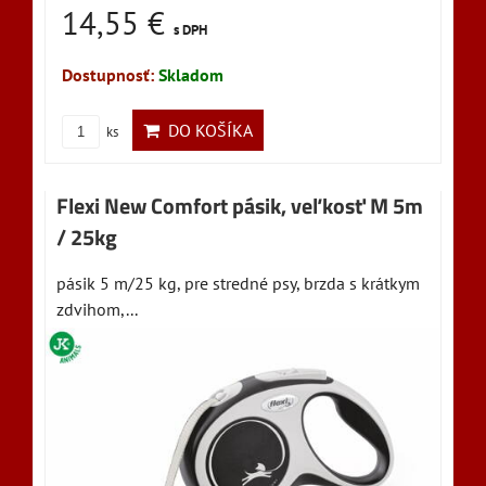
14,55 €
s DPH
Dostupnosť:
Skladom
DO KOŠÍKA
ks
Flexi New Comfort pásik, veľkosť M 5m
/ 25kg
pásik 5 m/25 kg, pre stredné psy, brzda s krátkym
zdvihom,...